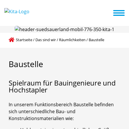
U3 Bereich
Pädagogische Grundlagen
Aktuelles + Termine
Startseite
/
Das sind wir
/
Räumlichkeiten
/
Baustelle
Baustelle
Spielraum
für
Bauingenieure
und
Hochstapler
In unserem Funktionsbereich Baustelle befinden
sich unterschiedliche Bau- und
Konstruktionsmaterialien wie: