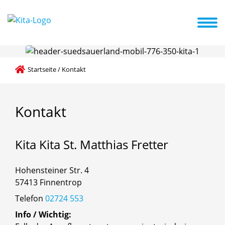
U3 Bereich
Pädagogische Grundlagen
Aktuelles + Termine
Startseite
/
Kontakt
Kontakt
Kita
Kita
St.
Matthias
Fretter
Hohensteiner Str. 4
57413 Finnentrop
Telefon
02724 553
Info / Wichtig: